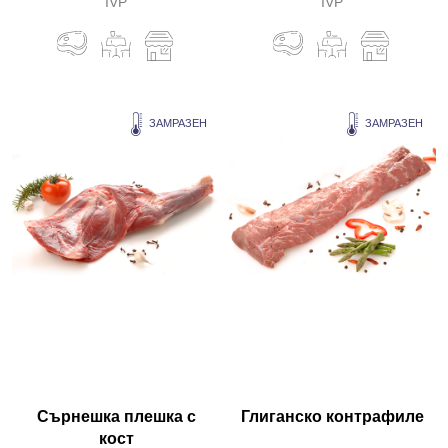
IVP
IVP
ЗАМРАЗЕН
ЗАМРАЗЕН
Сърнешка плешка с
Глиганско контрафиле
кост