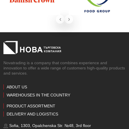
‹
›
Novatrading is a company that combines experience and
innovation to offer a wide range of customers high-quality products
and services.
ABOUT US
WAREHOUSES IN THE COUNTRY
PRODUCT ASSORTMENT
DELIVERY AND LOGISTICS
Sofia, 1303, Opalchenska Str. №48, 3rd floor