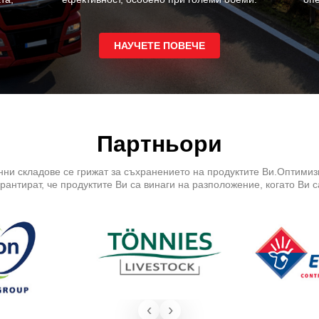
НАУЧЕТЕ ПОВЕЧЕ
Партньори
ни складове се грижат за съхранението на продуктите Ви.Оптимизи
рантират, че продуктите Ви са винаги на разположение, когато Ви 
‹
›