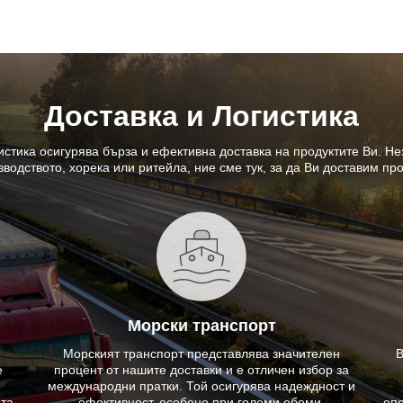
Доставка и Логистика
истика осигурява бърза и ефективна доставка на продуктите Ви. Не
водството, хорека или ритейла, ние сме тук, за да Ви доставим пр
Морски транспорт
Морският транспорт представлява значителен
В
е
процент от нашите доставки и е отличен избор за
международни пратки. Той осигурява надеждност и
та,
ефективност, особено при големи обеми.
опе