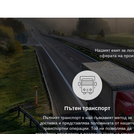
Нашият екип за лог
сферата на произ
Пътен транспорт
Пътният транспорт е най-гъвкавият метод за
доставка и представлява половината от нашит
транспортни операции. Той ни позволява да
доставяме продуктите в различни части на страна