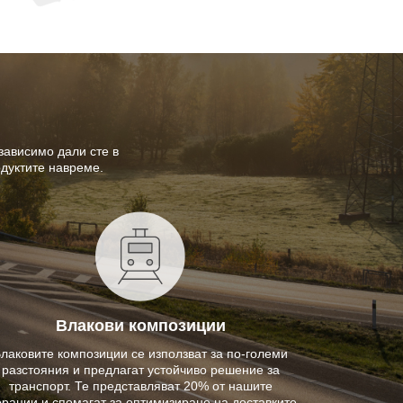
зависимо дали сте в
одуктите навреме.
Влакови композиции
лаковите композиции се използват за по-големи
разстояния и предлагат устойчиво решение за
транспорт. Те представляват 20% от нашите
рации и спомагат за оптимизиране на доставките.