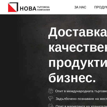
ЗА НАС
ПРОДУ
Доставка
качестве
продукти
бизнес.
Опит в международната търгови
Задълбочено познаване на мест
Опит в маркетинга на хранителн