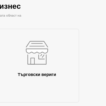
изнес
ата област на
Търговски вериги