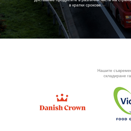
в кратки срокове.
Нашите съвремен
складиране га