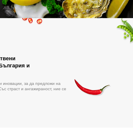
ствени
 България и
и иновации, за да предложи на
Със страст и ангажираност, ние се