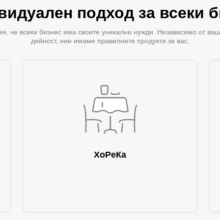
видуален подход за всеки б
е, че всеки бизнес има своите уникални нужди. Независимо от ваш
дейност, ние имаме правилните продукти за вас.
ХоРеКа